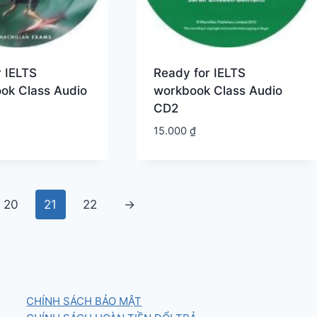
 IELTS
Ready for IELTS
ok Class Audio
workbook Class Audio
CD2
15.000
₫
20
21
22
→
CHÍNH SÁCH BẢO MẬT