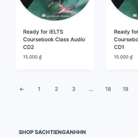
Ready for IELTS
Ready for
Coursebook Class Audio
Coursebo
CD2
CD1
15.000
₫
15.000
₫
←
1
2
3
…
18
19
SHOP SACHTIENGANHHN