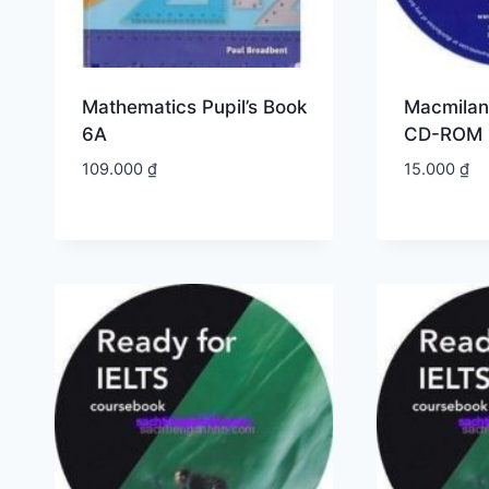
Mathematics Pupil’s Book
Macmilan
6A
CD-ROM 
109.000
₫
15.000
₫