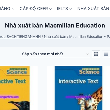
NĂNG
CẤP ĐỘ CEFR
IELTS
NHÀ XUẤT BẢN
Nhà xuất bản Macmillan Education
hop SACHTIENGANHHN
/
Nhà xuất bản
/
Macmillan Education
- P