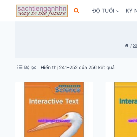
Skip
ĐỘ TUỔI
KỸ 
to
content
/
S
Đã
Bộ lọc
Hiển thị 241–252 của 256 kết quả
sắp
xếp
theo
mới
nhất