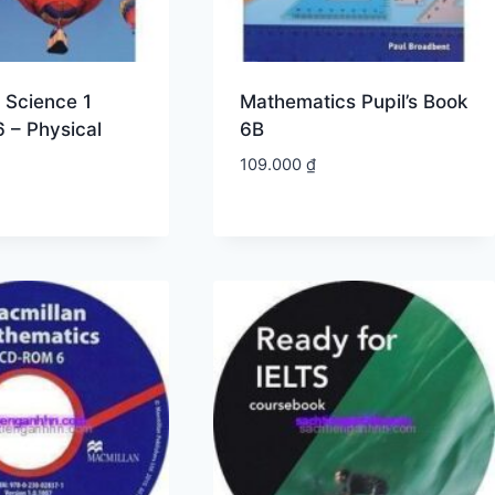
a Science 1
Mathematics Pupil’s Book
 – Physical
6B
109.000
₫