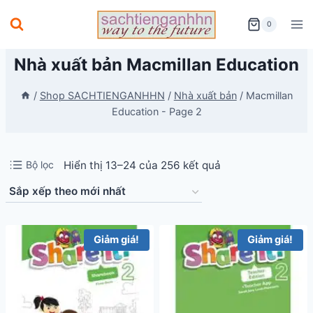
Skip
0
to
content
Nhà xuất bản Macmillan Education
/
Shop SACHTIENGANHHN
/
Nhà xuất bản
/
Macmillan
Education
- Page 2
Đã
Bộ lọc
Hiển thị 13–24 của 256 kết quả
sắp
xếp
theo
Giảm giá!
Giảm giá!
mới
nhất