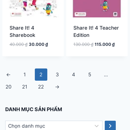
Share It! 4
Share It! 4 Teacher
Sharebook
Edition
Giá
Giá
Giá
Giá
40.000
₫
30.000
₫
130.000
₫
115.000
₫
gốc
hiện
gốc
hiện
là:
tại
là:
tại
40.000 ₫.
là:
130.000 ₫.
là:
30.000 ₫.
115.000
←
1
2
3
4
5
…
20
21
22
→
DANH MỤC SẢN PHẨM
Chọn