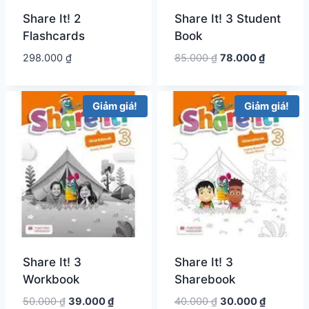
Share It! 2
Share It! 3 Student
Flashcards
Book
Giá
Giá
298.000
₫
85.000
₫
78.000
₫
gốc
hiện
là:
tại
85.000 ₫.
là:
Giảm giá!
Giảm giá!
78.000 ₫.
Share It! 3
Share It! 3
Workbook
Sharebook
Giá
Giá
Giá
Giá
50.000
₫
39.000
₫
40.000
₫
30.000
₫