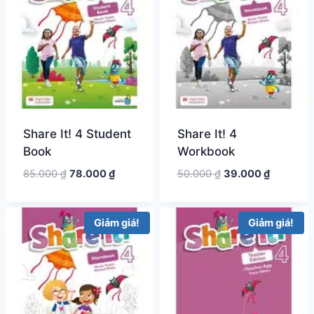
Share It! 4 Student
Share It! 4
Book
Workbook
Giá
Giá
Giá
Giá
85.000
₫
78.000
₫
50.000
₫
39.000
₫
gốc
hiện
gốc
hiện
là:
tại
là:
tại
85.000 ₫.
là:
50.000 ₫.
là:
Giảm giá!
Giảm giá!
78.000 ₫.
39.000 ₫