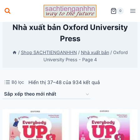
Skip
0
to
content
Nhà xuất bản Oxford University
Press
/
Shop SACHTIENGANHHN
/
Nhà xuất bản
/
Oxford
University Press
- Page 4
Đã
Bộ lọc
Hiển thị 37–48 của 934 kết quả
sắp
xếp
theo
mới
nhất