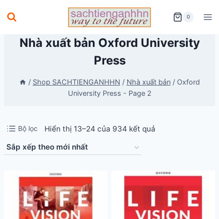
Skip
0
to
content
Nhà xuất bản Oxford University
Press
/
Shop SACHTIENGANHHN
/
Nhà xuất bản
/
Oxford
University Press
- Page 2
Đã
Bộ lọc
Hiển thị 13–24 của 934 kết quả
sắp
xếp
theo
mới
nhất