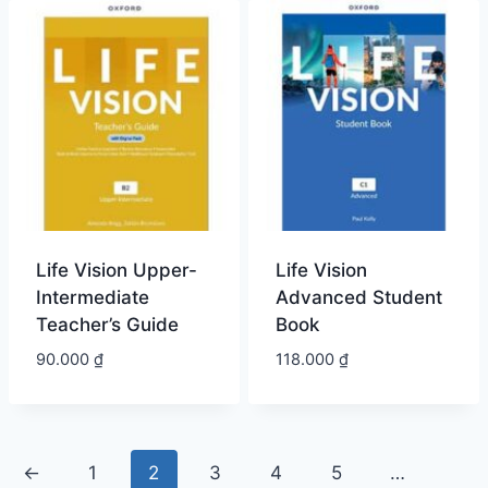
Life Vision Upper-
Life Vision
Intermediate
Advanced Student
Teacher’s Guide
Book
90.000
₫
118.000
₫
←
1
2
3
4
5
…