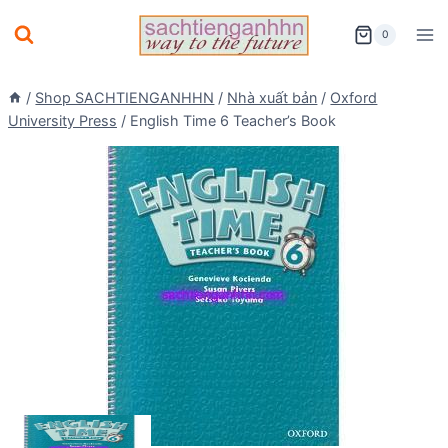
Skip
0
to
content
/
Shop SACHTIENGANHHN
/
Nhà xuất bản
/
Oxford
University Press
/
English Time 6 Teacher’s Book