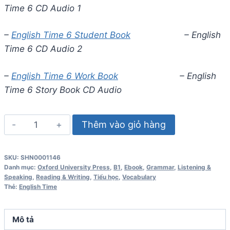
Time 6 CD Audio 1
–
English Time 6 Student Book
– English
Time 6 CD Audio 2
–
English Time 6 Work Book
– English
Time 6 Story Book CD Audio
English
Thêm vào giỏ hàng
Time
6
SKU:
SHN0001146
Teacher's
Danh mục:
Oxford University Press
,
B1
,
Ebook
,
Grammar
,
Listening &
Book
Speaking
,
Reading & Writing
,
Tiểu học
,
Vocabulary
Thẻ:
English Time
số
lượng
Mô tả