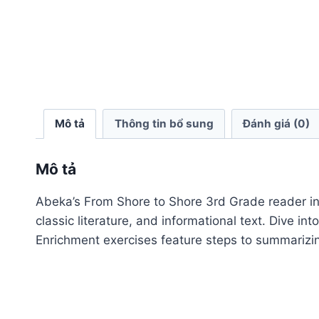
Mô tả
Thông tin bổ sung
Đánh giá (0)
Mô tả
Abeka’s From Shore to Shore 3rd Grade reader inclu
classic literature, and informational text. Dive 
Enrichment exercises feature steps to summarizi