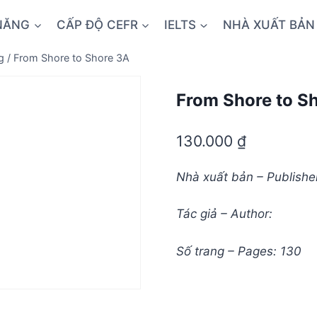
NĂNG
CẤP ĐỘ CEFR
IELTS
NHÀ XUẤT BẢN
g
/
From Shore to Shore 3A
From Shore to S
130.000
₫
Nhà xuất bản – Publishe
Tác giả – Author:
Số trang – Pages: 130