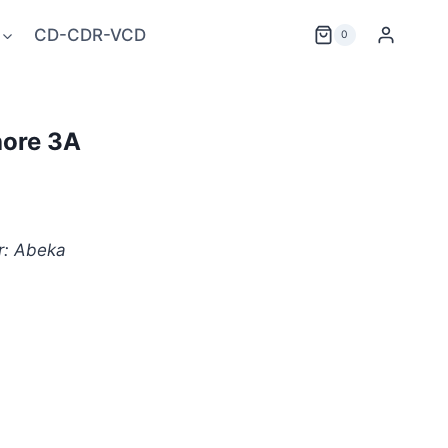
CD-CDR-VCD
0
hore 3A
r: Abeka