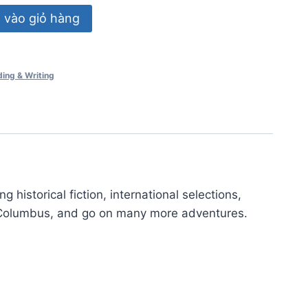
vào giỏ hàng
ing & Writing
historical fiction, international selections,
her Columbus, and go on many more adventures.