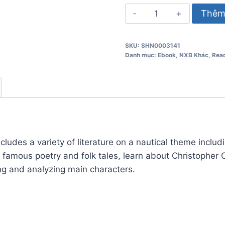
From
Thêm 
Shore
to
SKU:
SHN0003141
Shore
Danh mục:
Ebook
,
NXB Khác
,
Read
3A
số
lượng
des a variety of literature on a nautical theme including 
into famous poetry and folk tales, learn about Christop
ng and analyzing main characters.