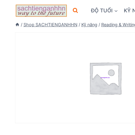
Skip
ĐỘ TUỔI
KỸ 
to
content
/
Shop SACHTIENGANHHN
/
Kỹ năng
/
Reading & Writin