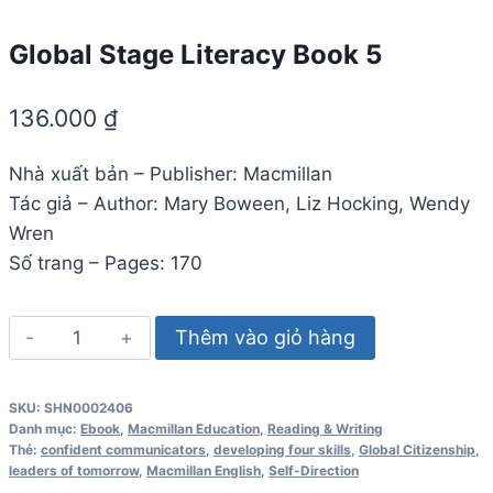
Global Stage Literacy Book 5
136.000
₫
Nhà xuất bản – Publisher: Macmillan
Tác giả – Author: Mary Boween, Liz Hocking, Wendy
Wren
Số trang – Pages: 170
Global
Thêm vào giỏ hàng
Stage
Literacy
SKU:
SHN0002406
Book
Danh mục:
Ebook
,
Macmillan Education
,
Reading & Writing
5
Thẻ:
confident communicators
,
developing four skills
,
Global Citizenship
,
leaders of tomorrow
,
Macmillan English
,
Self-Direction
số