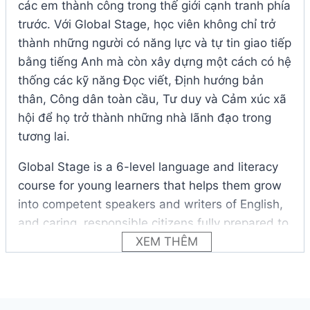
các em thành công trong thế giới cạnh tranh phía
trước. Với Global Stage, học viên không chỉ trở
thành những người có năng lực và tự tin giao tiếp
bằng tiếng Anh mà còn xây dựng một cách có hệ
thống các kỹ năng Đọc viết, Định hướng bản
thân, Công dân toàn cầu, Tư duy và Cảm xúc xã
hội để họ trở thành những nhà lãnh đạo trong
tương lai.
Global Stage is a 6-level language and literacy
course for young learners that helps them grow
into competent speakers and writers of English,
and caring, responsible citizens fully prepared to
succeed on the global stage.
XEM THÊM
The course supports teachers in their efforts to
equip children with the knowledge and skills
which will empower them to succeed in the