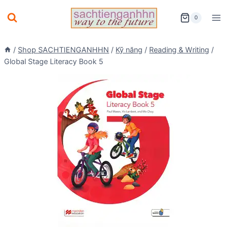
Skip
0
to
content
/
Shop SACHTIENGANHHN
/
Kỹ năng
/
Reading & Writing
/
Global Stage Literacy Book 5