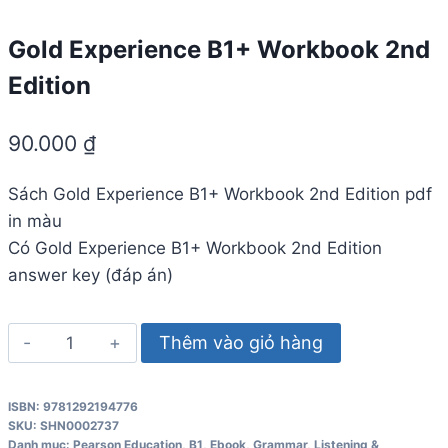
Gold Experience B1+ Workbook 2nd
Edition
90.000
₫
Sách Gold Experience B1+ Workbook 2nd Edition pdf
in màu
Có Gold Experience B1+ Workbook 2nd Edition
answer key (đáp án)
Gold
Thêm vào giỏ hàng
Experience
B1+
ISBN: 9781292194776
Workbook
SKU:
SHN0002737
2nd
Danh mục:
Pearson Education
,
B1
,
Ebook
,
Grammar
,
Listening &