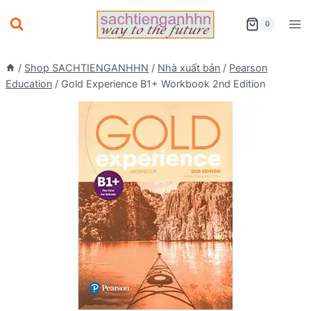
Skip
0
to
content
/
Shop SACHTIENGANHHN
/
Nhà xuất bản
/
Pearson
Education
/
Gold Experience B1+ Workbook 2nd Edition