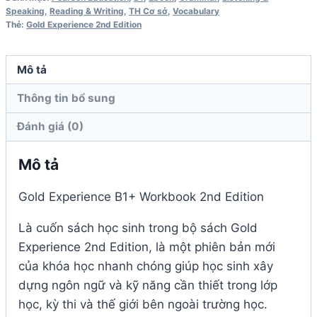
Speaking
,
Reading & Writing
,
TH Cơ sở
,
Vocabulary
Edition
Thẻ:
Gold Experience 2nd Edition
số
lượng
Mô tả
Thông tin bổ sung
Đánh giá (0)
Mô tả
Gold Experience B1+ Workbook 2nd Edition
Là cuốn sách học sinh trong bộ sách Gold
Experience 2nd Edition, là một phiên bản mới
của khóa học nhanh chóng giúp học sinh xây
dựng ngôn ngữ và kỹ năng cần thiết trong lớp
học, kỳ thi và thế giới bên ngoài trường học.