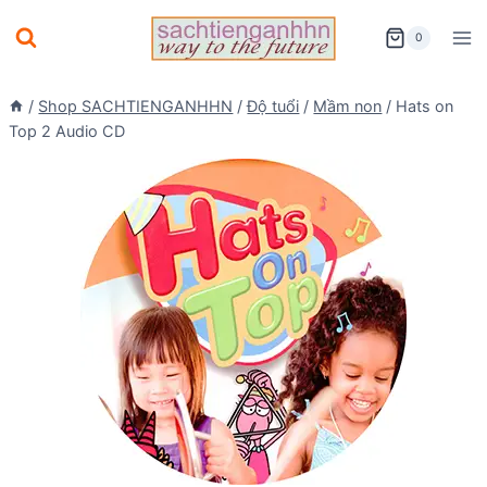
Skip
0
to
content
/
Shop SACHTIENGANHHN
/
Độ tuổi
/
Mầm non
/
Hats on
Top 2 Audio CD