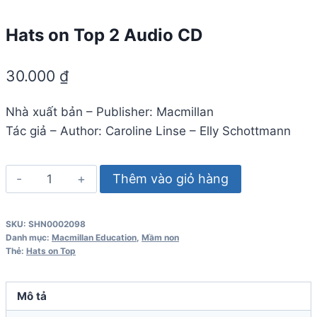
Hats on Top 2 Audio CD
30.000
₫
Nhà xuất bản – Publisher: Macmillan
Tác giả – Author: Caroline Linse – Elly Schottmann
Hats
Thêm vào giỏ hàng
on
Top
SKU:
SHN0002098
2
Danh mục:
Macmillan Education
,
Mầm non
Audio
Thẻ:
Hats on Top
CD
số
Mô tả
lượng