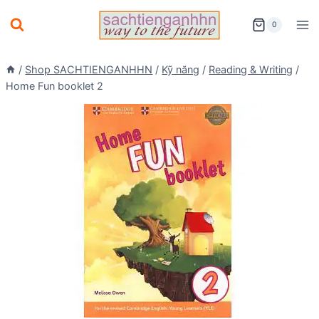
Skip
0
to
content
/
Shop SACHTIENGANHHN
/
Kỹ năng
/
Reading & Writing
/
Home Fun booklet 2