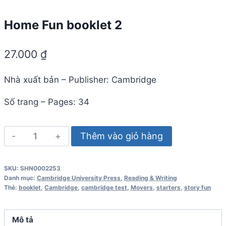
Home Fun booklet 2
27.000
₫
Nhà xuất bản – Publisher: Cambridge
Số trang – Pages: 34
Home
Thêm vào giỏ hàng
Fun
booklet
SKU:
SHN0002253
2
Danh mục:
Cambridge University Press
,
Reading & Writing
số
Thẻ:
booklet
,
Cambridge
,
cambridge test
,
Movers
,
starters
,
story fun
lượng
Mô tả