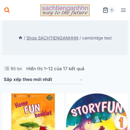
Skip
0
to
content
/
Shop SACHTIENGANHHN
/
cambridge test
Đã
Bộ lọc
Hiển thị 1–12 của 17 kết quả
sắp
xếp
theo
mới
nhất