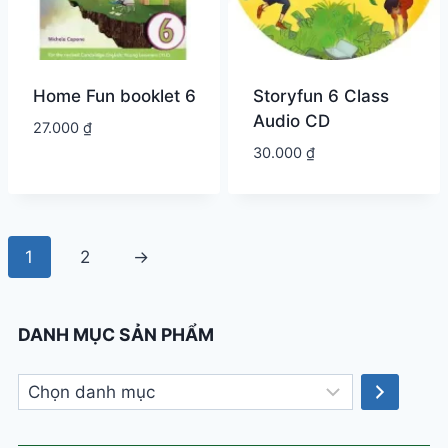
Home Fun booklet 6
Storyfun 6 Class
Audio CD
27.000
₫
30.000
₫
1
2
→
DANH MỤC SẢN PHẨM
Chọn
danh
mục