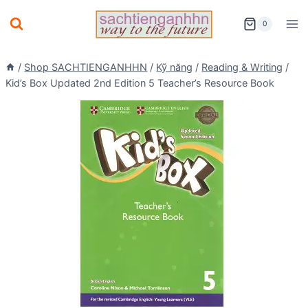
Skip
0
to
content
/
Shop SACHTIENGANHHN
/
Kỹ năng
/
Reading & Writing
/
Kid’s Box Updated 2nd Edition 5 Teacher’s Resource Book