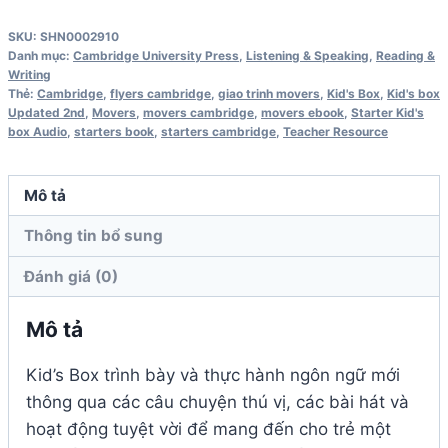
Updated
SKU:
SHN0002910
2nd
Danh mục:
Cambridge University Press
,
Listening & Speaking
,
Reading &
Edition
Writing
Thẻ:
Cambridge
,
flyers cambridge
,
giao trinh movers
,
Kid's Box
,
Kid's box
5
Updated 2nd
,
Movers
,
movers cambridge
,
movers ebook
,
Starter Kid's
Teacher's
box Audio
,
starters book
,
starters cambridge
,
Teacher Resource
Resource
Book
Mô tả
số
Thông tin bổ sung
lượng
Đánh giá (0)
Mô tả
Kid’s Box trình bày và thực hành ngôn ngữ mới
thông qua các câu chuyện thú vị, các bài hát và
hoạt động tuyệt vời để mang đến cho trẻ một