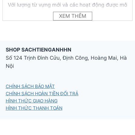
Với lượng từ vựng mới và các hoạt động được mô
phỏng theo Starters, Movers và Flyers đã được
XEM THÊM
sửa đổi, Kid’s Box Updated 2nd edition giúp trẻ
hoàn toàn làm quen với định dạng bài kiểm tra
đã sửa đổi., khiến trẻ coi làm bài test là một trải
nghiệm đầy động lực.
SHOP SACHTIENGANHHN
Số 124 Trịnh Đình Cửu, Định Công, Hoàng Mai, Hà
Link tham khảo nội dung:
Kid’s Box
Nội
Updated 2nd Edition 5 Teacher’s Resource
Book
CHÍNH SÁCH BẢO MẬT
CHÍNH SÁCH HOÀN TIỀN ĐỔI TRẢ
HÌNH THỨC GIAO HÀNG
HÌNH THỨC THANH TOÁN