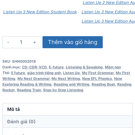
Listen Up 2 New Edition A
Listen Up 3 New Edition Student Book
Listen Up 3 New Edition Au
Listen Up 3 New Edition A
Listen
Thêm vào giỏ hàng
Up
1
SKU:
SHN0002018
New
Danh mục:
CD-CDR-VCD
,
E-future
,
Listening & Speaking
,
Mầm non
Edition
Thẻ:
E future
,
giáo trình tiếng anh
,
Listen Up
,
My First Grammar
,
My First
Writing
,
My Next Grammar
,
My Next Writing
,
New EFL Phonics
,
New
Audio
Exploring Reading & Writing
,
Reading and Writing
,
Reading Boat
,
Reading
CD2
Rocket
,
Reading Train
,
Step by Step Listening
số
lượng
Mô tả
Đánh giá (0)