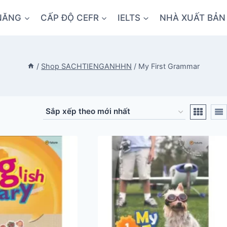
NĂNG
CẤP ĐỘ CEFR
IELTS
NHÀ XUẤT BẢN
/
Shop SACHTIENGANHHN
/
My First Grammar