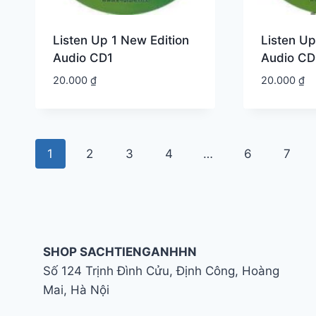
Listen Up 1 New Edition
Listen Up
Audio CD1
Audio CD
20.000
₫
20.000
₫
1
2
3
4
…
6
7
SHOP SACHTIENGANHHN
Số 124 Trịnh Đình Cửu, Định Công, Hoàng
Mai, Hà Nội