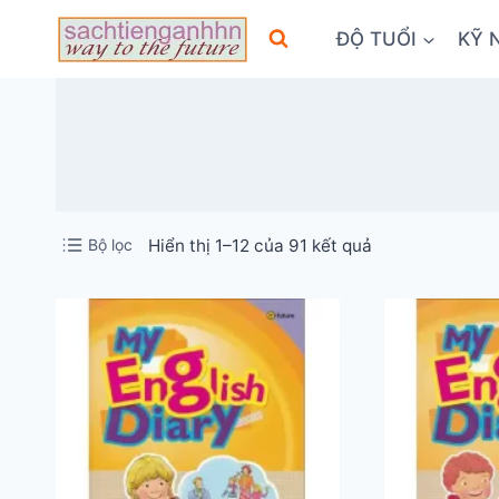
Skip
ĐỘ TUỔI
KỸ 
to
content
Đã
Bộ lọc
Hiển thị 1–12 của 91 kết quả
sắp
xếp
theo
mới
nhất