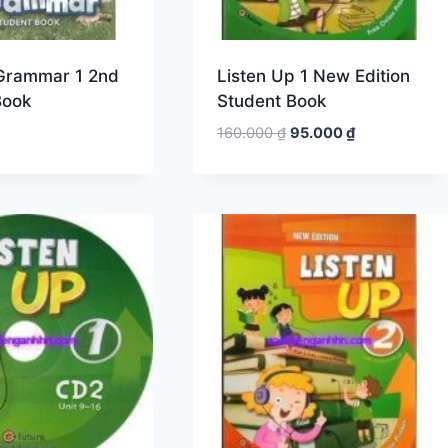
 Grammar 1 2nd
Listen Up 1 New Edition
Book
Student Book
Giá
Giá
160.000
₫
95.000
₫
gốc
hiện
là:
tại
160.000 ₫.
là:
95.000 ₫.