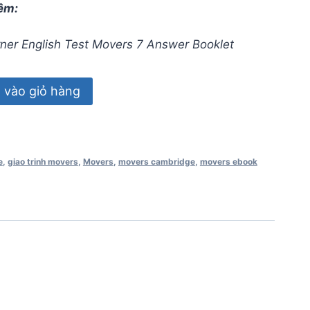
êm:
ner English Test Movers 7 Answer Booklet
vào giỏ hàng
e
,
giao trinh movers
,
Movers
,
movers cambridge
,
movers ebook