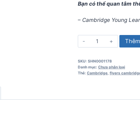
Bạn có thể quan tâm th
– Cambridge Young Lear
Movers
Thêm 
7
Student’s
SKU:
SHN0001178
Book
Danh mục:
Chưa phân loại
số
Thẻ:
Cambridge
,
flyers cambridg
lượng