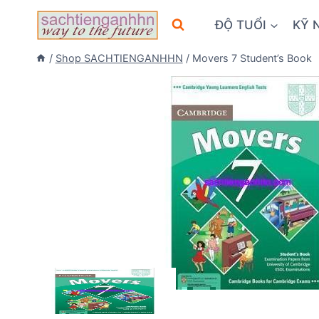
Skip
ĐỘ TUỔI
KỸ 
to
content
/
Shop SACHTIENGANHHN
/
Movers 7 Student’s Book