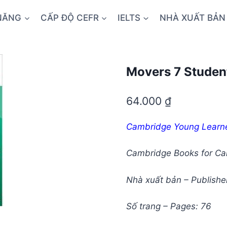
NĂNG
CẤP ĐỘ CEFR
IELTS
NHÀ XUẤT BẢN
Movers 7 Studen
64.000
₫
Cambridge Young Learner
Cambridge Books for C
Nhà xuất bản – Publishe
Số trang – Pages: 76