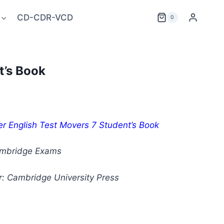
CD-CDR-VCD
0
t’s Book
 English Test Movers 7 Student’s Book
ambridge Exams
r: Cambridge University Press