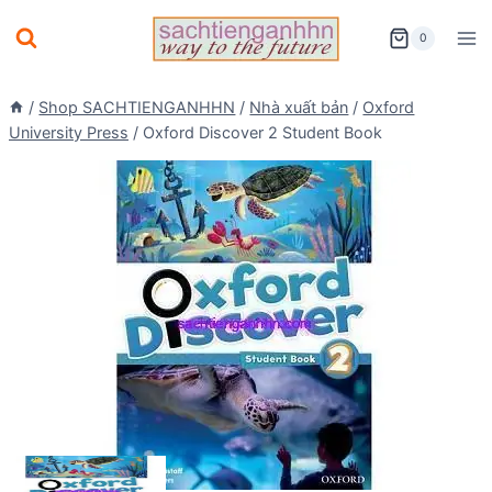
Skip
0
to
content
/
Shop SACHTIENGANHHN
/
Nhà xuất bản
/
Oxford
University Press
/
Oxford Discover 2 Student Book