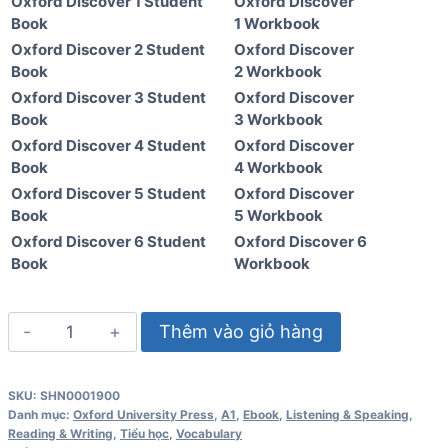
Oxford Discover 1 Student
Oxford Discover
Book
1 Workbook
Oxford Discover 2 Student
Oxford Discover
Book
2 Workbook
Oxford Discover 3 Student
Oxford Discover
Book
3 Workbook
Oxford Discover 4 Student
Oxford Discover
Book
4 Workbook
Oxford Discover 5 Student
Oxford Discover
Book
5 Workbook
Oxford Discover 6 Student
Oxford Discover 6
Book
Workbook
Oxford
Thêm vào giỏ hàng
Discover
2
SKU:
SHN0001900
Student
Danh mục:
Oxford University Press
,
A1
,
Ebook
,
Listening & Speaking
,
Book
Reading & Writing
,
Tiểu học
,
Vocabulary