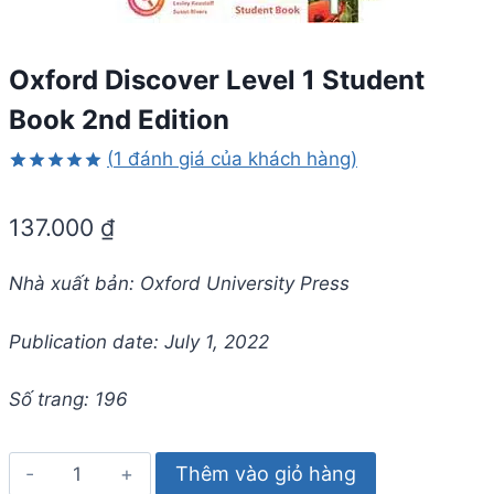
Oxford Discover Level 1 Student
Book 2nd Edition
(
1
đánh giá của khách hàng)
5.00
1
trên
5 dựa trên
137.000
₫
đánh giá
Nhà xuất bản: Oxford University Press
Publication date: July 1, 2022
Số trang: 196
Oxford
Thêm vào giỏ hàng