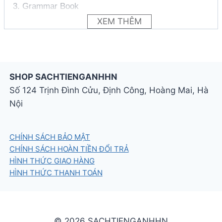
3. Grammar Book
4. Writing & Spelling
XEM THÊM
Link flipbook online:
Oxford Discover 2nd
Edition 1 Student Book
SHOP SACHTIENGANHHN
Số 124 Trịnh Đình Cửu, Định Công, Hoàng Mai, Hà
Nội
CHÍNH SÁCH BẢO MẬT
CHÍNH SÁCH HOÀN TIỀN ĐỔI TRẢ
HÌNH THỨC GIAO HÀNG
HÌNH THỨC THANH TOÁN
© 2026 SACHTIENGANHHN