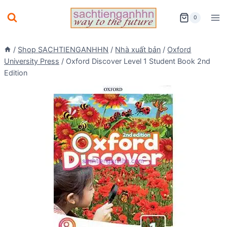
Skip
0
to
content
/
Shop SACHTIENGANHHN
/
Nhà xuất bản
/
Oxford
University Press
/
Oxford Discover Level 1 Student Book 2nd
Edition