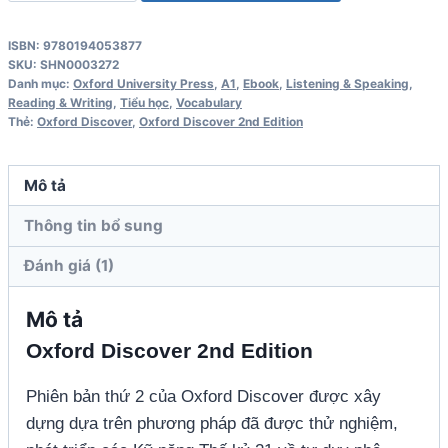
Discover
Level
ISBN: 9780194053877
1
SKU:
SHN0003272
Student
Danh mục:
Oxford University Press
,
A1
,
Ebook
,
Listening & Speaking
,
Reading & Writing
,
Tiểu học
,
Vocabulary
Book
Thẻ:
Oxford Discover
,
Oxford Discover 2nd Edition
2nd
Edition
Mô tả
số
lượng
Thông tin bổ sung
Đánh giá (1)
Mô tả
Oxford Discover 2nd Edition
Phiên bản thứ 2 của Oxford Discover được xây
dựng dựa trên phương pháp đã được thử nghiệm,