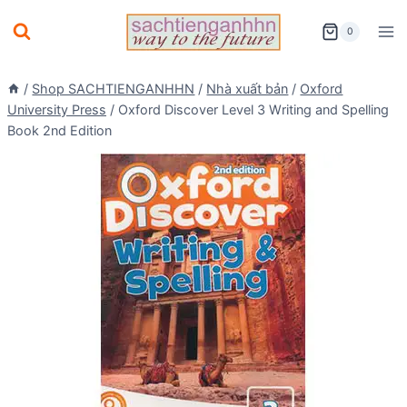
Skip
0
to
content
/
Shop SACHTIENGANHHN
/
Nhà xuất bản
/
Oxford
University Press
/
Oxford Discover Level 3 Writing and Spelling
Book 2nd Edition