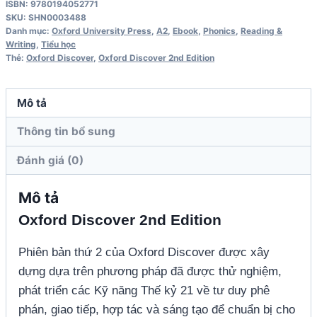
ISBN: 9780194052771
3
SKU:
SHN0003488
Writing
Danh mục:
Oxford University Press
,
A2
,
Ebook
,
Phonics
,
Reading &
Writing
,
Tiểu học
and
Thẻ:
Oxford Discover
,
Oxford Discover 2nd Edition
Spelling
Book
Mô tả
2nd
Edition
Thông tin bổ sung
số
Đánh giá (0)
lượng
Mô tả
Oxford Discover 2nd Edition
Phiên bản thứ 2 của Oxford Discover được xây
dựng dựa trên phương pháp đã được thử nghiệm,
phát triển các Kỹ năng Thế kỷ 21 về tư duy phê
phán, giao tiếp, hợp tác và sáng tạo để chuẩn bị cho