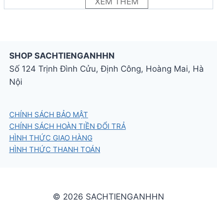
XEM THÊM
Link flipbook online:
Oxford Discover 2nd
Edition 3 Writing and Spelling Book
SHOP SACHTIENGANHHN
Số 124 Trịnh Đình Cửu, Định Công, Hoàng Mai, Hà
Nội
CHÍNH SÁCH BẢO MẬT
CHÍNH SÁCH HOÀN TIỀN ĐỔI TRẢ
HÌNH THỨC GIAO HÀNG
HÌNH THỨC THANH TOÁN
© 2026 SACHTIENGANHHN