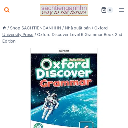
Skip
0
to
content
/
Shop SACHTIENGANHHN
/
Nhà xuất bản
/
Oxford
University Press
/
Oxford Discover Level 6 Grammar Book 2nd
Edition