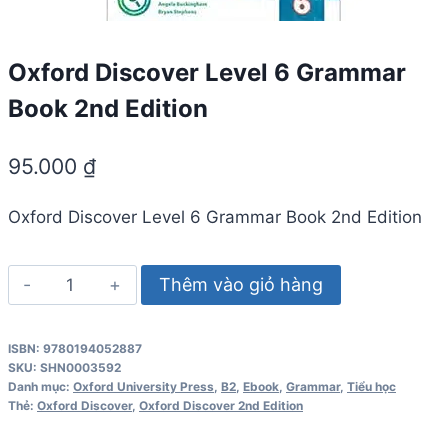
Oxford Discover Level 6 Grammar
Book 2nd Edition
95.000
₫
Oxford Discover Level 6 Grammar Book 2nd Edition
Oxford
Thêm vào giỏ hàng
Discover
Level
ISBN: 9780194052887
6
SKU:
SHN0003592
Grammar
Danh mục:
Oxford University Press
,
B2
,
Ebook
,
Grammar
,
Tiểu học
Thẻ:
Oxford Discover
,
Oxford Discover 2nd Edition
Book
2nd