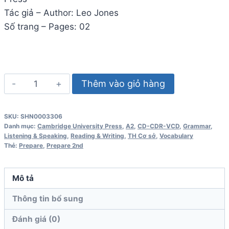
Tác giả – Author: Leo Jones
Số trang – Pages: 02
Prepare
Thêm vào giỏ hàng
2nd
Edition
SKU:
SHN0003306
Level
Danh mục:
Cambridge University Press
,
A2
,
CD-CDR-VCD
,
Grammar
,
2
Listening & Speaking
,
Reading & Writing
,
TH Cơ sở
,
Vocabulary
Thẻ:
Prepare
,
Prepare 2nd
A2
Workbook
Audio
Mô tả
số
Thông tin bổ sung
lượng
Đánh giá (0)