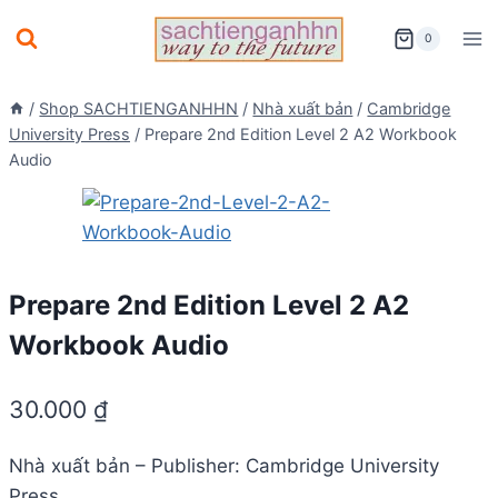
Skip
0
to
content
/
Shop SACHTIENGANHHN
/
Nhà xuất bản
/
Cambridge
University Press
/
Prepare 2nd Edition Level 2 A2 Workbook
Audio
Prepare 2nd Edition Level 2 A2
Workbook Audio
30.000
₫
Nhà xuất bản – Publisher: Cambridge University
Press