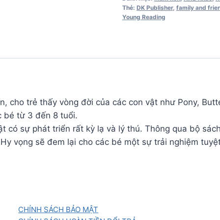
-
Thẻ:
DK Publisher
,
family and frie
Young Reading
Chick
số
lượng
 trẻ thấy vòng đời của các con vật như Pony, Butterf
 bé từ 3 đến 8 tuổi.
 có sự phát triển rất kỳ lạ và lý thú. Thông qua bộ sách
. Hy vọng sẽ đem lại cho các bé một sự trải nghiệm tuyệt
CHÍNH SÁCH BẢO MẬT