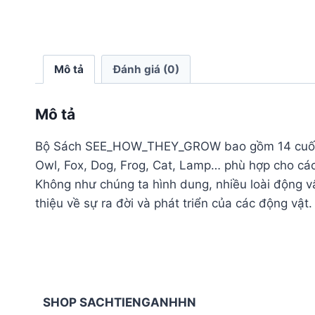
Mô tả
Đánh giá (0)
Mô tả
Bộ Sách SEE_HOW_THEY_GROW bao gồm 14 cuốn, cho
Owl, Fox, Dog, Frog, Cat, Lamp… phù hợp cho các
Không như chúng ta hình dung, nhiều loài động vật
thiệu về sự ra đời và phát triển của các động vật
SHOP SACHTIENGANHHN