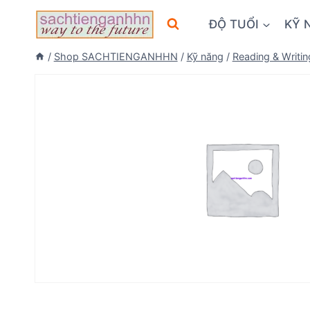
Skip
ĐỘ TUỔI
KỸ 
to
content
/
Shop SACHTIENGANHHN
/
Kỹ năng
/
Reading & Writin