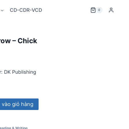
CD-CDR-VCD
0
ow – Chick
r: DK Publishing
vào giỏ hàng
eading & Writing