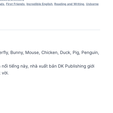
nds
,
First Friends
,
Incredible English
,
Reading and Writing
,
Usborne
ly, Bunny, Mouse, Chicken, Duck, Pig, Penguin,
 nổi tiếng này, nhà xuất bản DK Publishing giới
 vời.