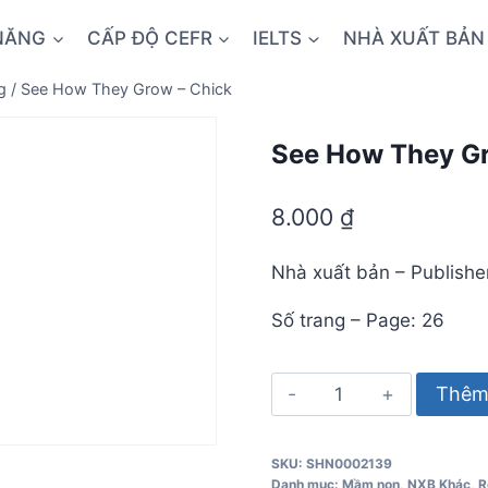
NĂNG
CẤP ĐỘ CEFR
IELTS
NHÀ XUẤT BẢN
g
/
See How They Grow – Chick
See How They Gr
8.000
₫
Nhà xuất bản – Publishe
Số trang – Page: 26
See
Thêm 
How
They
SKU:
SHN0002139
Grow
Danh mục:
Mầm non
,
NXB Khác
,
R