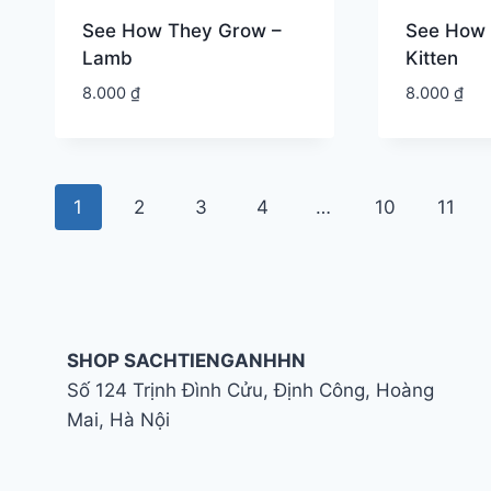
See How They Grow –
See How 
Lamb
Kitten
8.000
₫
8.000
₫
1
2
3
4
…
10
11
SHOP SACHTIENGANHHN
Số 124 Trịnh Đình Cửu, Định Công, Hoàng
Mai, Hà Nội