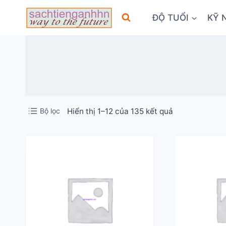
Skip
ĐỘ TUỔI
KỸ 
to
content
Đã
Bộ lọc
Hiển thị 1–12 của 135 kết quả
sắp
xếp
theo
mới
nhất