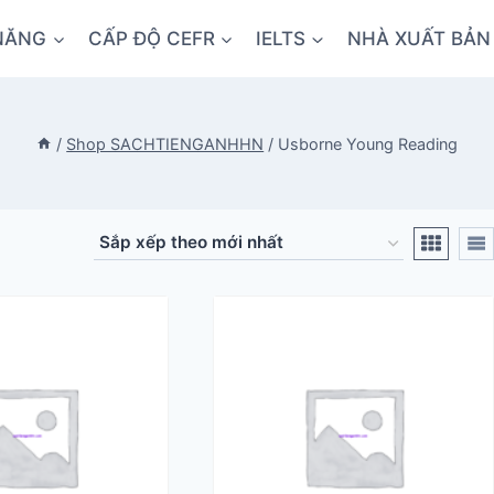
NĂNG
CẤP ĐỘ CEFR
IELTS
NHÀ XUẤT BẢN
/
Shop SACHTIENGANHHN
/
Usborne Young Reading