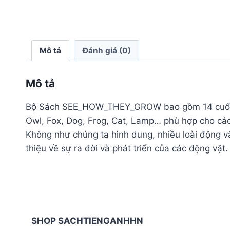
Mô tả
Đánh giá (0)
Mô tả
Bộ Sách SEE_HOW_THEY_GROW bao gồm 14 cuốn, cho
Owl, Fox, Dog, Frog, Cat, Lamp… phù hợp cho các
Không như chúng ta hình dung, nhiều loài động vật
thiệu về sự ra đời và phát triển của các động vật
SHOP SACHTIENGANHHN