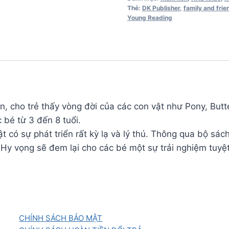
-
Thẻ:
DK Publisher
,
family and frie
Young Reading
Penguin
số
lượng
 trẻ thấy vòng đời của các con vật như Pony, Butterf
 bé từ 3 đến 8 tuổi.
 có sự phát triển rất kỳ lạ và lý thú. Thông qua bộ sách
. Hy vọng sẽ đem lại cho các bé một sự trải nghiệm tuyệt
CHÍNH SÁCH BẢO MẬT