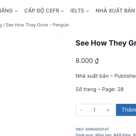
NĂNG
CẤP ĐỘ CEFR
IELTS
NHÀ XUẤT BẢN
g
/
See How They Grow – Penguin
See How They Gr
8.000
₫
Nhà xuất bản – Publishe
Số trang – Page: 28
See
Thêm 
How
They
SKU:
SHN0002147
Grow
Danh mục:
Mầm non
,
NXB Khác
,
R