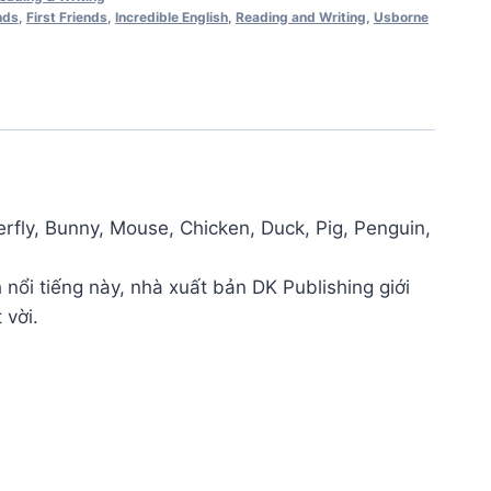
nds
,
First Friends
,
Incredible English
,
Reading and Writing
,
Usborne
ly, Bunny, Mouse, Chicken, Duck, Pig, Penguin,
 nổi tiếng này, nhà xuất bản DK Publishing giới
 vời.