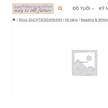
Skip
ĐỘ TUỔI
KỸ 
to
content
/
Shop SACHTIENGANHHN
/
Kỹ năng
/
Reading & Writin