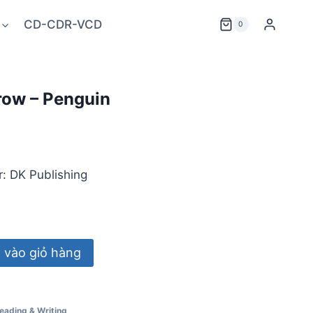
CD-CDR-VCD
0
ow – Penguin
r: DK Publishing
vào giỏ hàng
eading & Writing