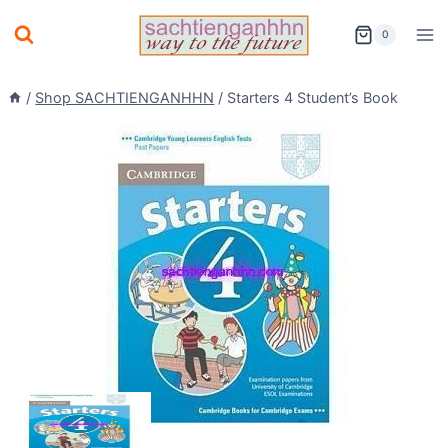
Skip
0
to
content
/
Shop SACHTIENGANHHN
/
Starters 4 Student’s Book