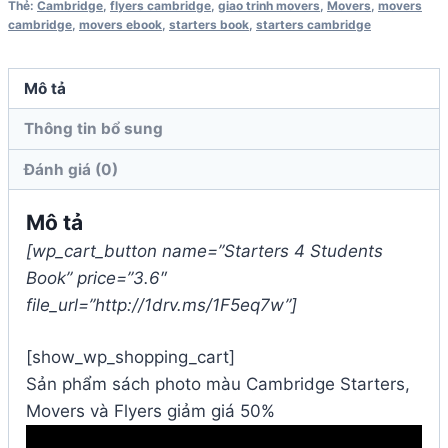
số
Thẻ:
Cambridge
,
flyers cambridge
,
giao trinh movers
,
Movers
,
movers
cambridge
,
movers ebook
,
starters book
,
starters cambridge
lượng
Mô tả
Thông tin bổ sung
Đánh giá (0)
Mô tả
[wp_cart_button name=”Starters 4 Students
Book” price=”3.6″
file_url=”http://1drv.ms/1F5eq7w”]
[show_wp_shopping_cart]
Sản phẩm sách photo màu Cambridge Starters,
Movers và Flyers giảm giá 50%