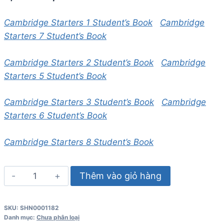
Cambridge Starters 1 Student’s Book
Cambridge
Starters 7 Student’s Book
Cambridge Starters 2 Student’s Book
Cambridge
Starters 5 Student’s Book
Cambridge Starters 3 Student’s Book
Cambridge
Starters 6 Student’s Book
Cambridge Starters 8 Student’s Book
Starters
Thêm vào giỏ hàng
4
Student’s
SKU:
SHN0001182
Book
Danh mục:
Chưa phân loại