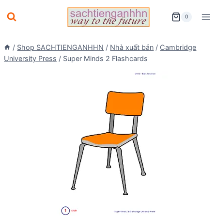
Skip
0
to
content
/
Shop SACHTIENGANHHN
/
Nhà xuất bản
/
Cambridge
University Press
/
Super Minds 2 Flashcards