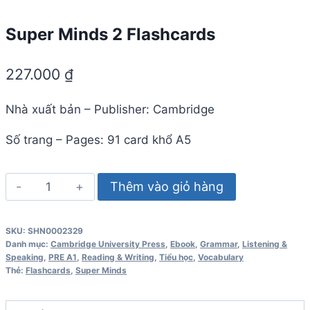
Super Minds 2 Flashcards
227.000
₫
Nhà xuất bản – Publisher: Cambridge
Số trang – Pages: 91 card khổ A5
Super
Thêm vào giỏ hàng
Minds
2
SKU:
SHN0002329
Flashcards
Danh mục:
Cambridge University Press
,
Ebook
,
Grammar
,
Listening &
số
Speaking
,
PRE A1
,
Reading & Writing
,
Tiểu học
,
Vocabulary
Thẻ:
Flashcards
,
Super Minds
lượng