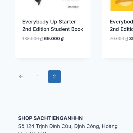
Everybody Up Starter
Everybod
2nd Edition Student Book
2nd Edit
Giá
Giá
G
138.000
₫
69.000
₫
70.000
₫
3
gốc
hiện
g
là:
tại
là
138.000 ₫.
là:
7
69.000 ₫.
←
1
2
SHOP SACHTIENGANHHN
Số 124 Trịnh Đình Cửu, Định Công, Hoàng