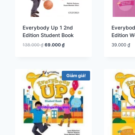
Everybody Up 1 2nd
Everybod
Edition Student Book
Edition 
Giá
Giá
138.000
₫
69.000
₫
39.000
₫
gốc
hiện
là:
tại
138.000 ₫.
là:
69.000 ₫.
Giảm giá!