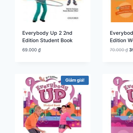
Everybody Up 2 2nd
Everybod
Edition Student Book
Edition 
G
69.000
₫
70.000
₫
3
g
là
7
Giảm giá!