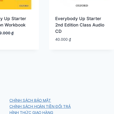
y Up Starter
Everybody Up Starter
ion Workbook
2nd Edition Class Audio
CD
iá
Giá
9.000
₫
ốc
hiện
40.000
₫
:
tại
0.000 ₫.
là:
39.000 ₫.
CHÍNH SÁCH BẢO MẬT
CHÍNH SÁCH HOÀN TIỀN ĐỔI TRẢ
HÌNH THỨC GIAO HÀNG