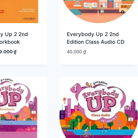
y Up 2 2nd
Everybody Up 2 2nd
Workbook
Edition Class Audio CD
iá
Giá
9.000
₫
40.000
₫
ốc
hiện
:
tại
0.000 ₫.
là:
39.000 ₫.