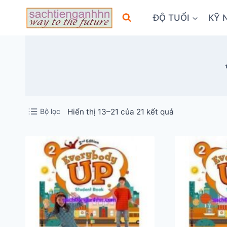
Skip
ĐỘ TUỔI
KỸ 
to
content
Đã
Bộ lọc
Hiển thị 13–21 của 21 kết quả
sắp
xếp
theo
mới
nhất