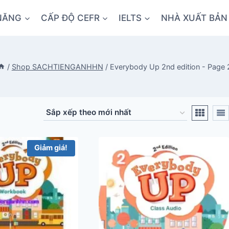
NĂNG
CẤP ĐỘ CEFR
IELTS
NHÀ XUẤT BẢN
/
Shop SACHTIENGANHHN
/
Everybody Up 2nd edition
- Page 
Giảm giá!