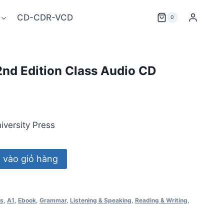
CD-CDR-VCD
0
2nd Edition Class Audio CD
iversity Press
vào giỏ hàng
ss
,
A1
,
Ebook
,
Grammar
,
Listening & Speaking
,
Reading & Writing
,