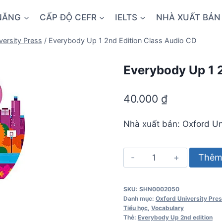
NĂNG
CẤP ĐỘ CEFR
IELTS
NHÀ XUẤT BẢN
versity Press
/
Everybody Up 1 2nd Edition Class Audio CD
Everybody Up 1 
40.000
₫
Nhà xuất bản: Oxford Un
Everybody
Thêm 
Up
1
SKU:
SHN0002050
2nd
Danh mục:
Oxford University Pre
Edition
Tiểu học
,
Vocabulary
Thẻ:
Everybody Up 2nd edition
Class