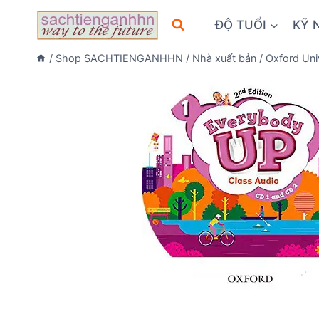
Skip
ĐỘ TUỔI
KỸ 
to
content
/
Shop SACHTIENGANHHN
/
Nhà xuất bản
/
Oxford Uni