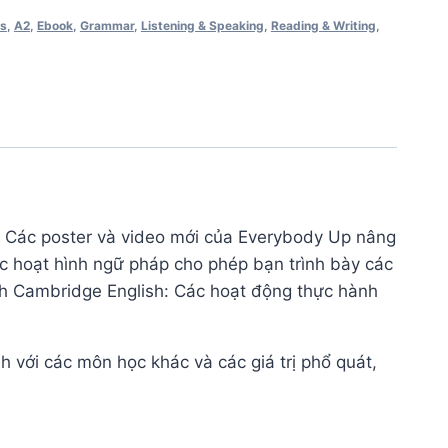
ss
,
A2
,
Ebook
,
Grammar
,
Listening & Speaking
,
Reading & Writing
,
t! Các poster và video mới của Everybody Up nâng
ác hoạt hình ngữ pháp cho phép bạn trình bày các
h Cambridge English: Các hoạt động thực hành
nh với các môn học khác và các giá trị phổ quát,