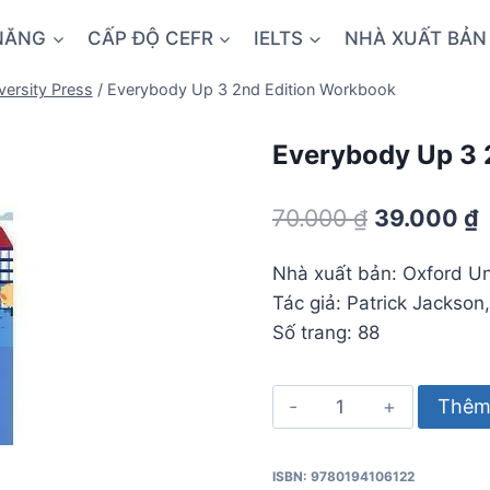
NĂNG
CẤP ĐỘ CEFR
IELTS
NHÀ XUẤT BẢN
versity Press
/
Everybody Up 3 2nd Edition Workbook
Everybody Up 3 
Giá
70.000
₫
39.000
₫
gốc
h
Nhà xuất bản: Oxford Un
là:
t
Tác giả: Patrick Jackson
70.000 ₫.
l
Số trang: 88
3
Everybody
Thêm 
Up
3
ISBN: 9780194106122
2nd