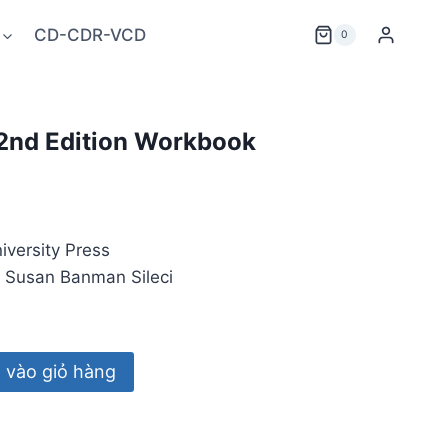
CD-CDR-VCD
0
2nd Edition Workbook
Giá
iện
iversity Press
ại
, Susan Banman Sileci
à:
9.000 ₫.
vào giỏ hàng