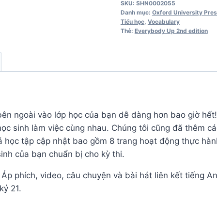
SKU:
SHN0002055
Edition
Danh mục:
Oxford University Pre
Tiểu học
,
Vocabulary
Workbook
Thẻ:
Everybody Up 2nd edition
số
lượng
 bên ngoài vào lớp học của bạn dễ dàng hơn bao giờ hế
 học sinh làm việc cùng nhau. Chúng tôi cũng đã thêm c
 học tập cập nhật bao gồm 8 trang hoạt động thực hàn
inh của bạn chuẩn bị cho kỳ thi.
 Áp phích, video, câu chuyện và bài hát liên kết tiếng A
kỷ 21.