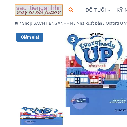
Skip
ĐỘ TUỔI
KỸ 
to
content
/
Shop SACHTIENGANHHN
/
Nhà xuất bản
/
Oxford Uni
Giảm giá!