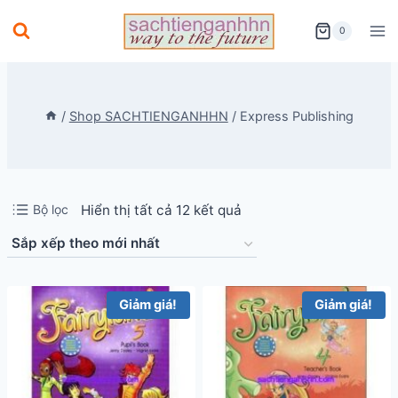
Skip
0
to
content
/
Shop SACHTIENGANHHN
/
Express Publishing
Đã
Bộ lọc
Hiển thị tất cả 12 kết quả
sắp
xếp
theo
Giảm giá!
Giảm giá!
mới
nhất