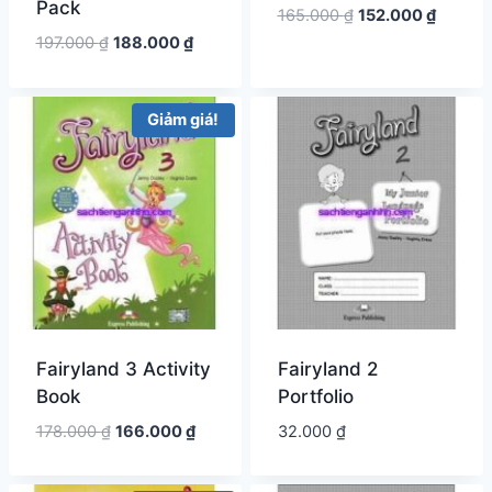
Pack
Giá
Giá
165.000
₫
152.000
₫
gốc
hiện
Giá
Giá
197.000
₫
188.000
₫
là:
tại
gốc
hiện
165.000 ₫.
là:
là:
tại
152.000
197.000 ₫.
là:
Giảm giá!
188.000 ₫.
Fairyland 3 Activity
Fairyland 2
Book
Portfolio
Giá
Giá
178.000
₫
166.000
₫
32.000
₫
gốc
hiện
là:
tại