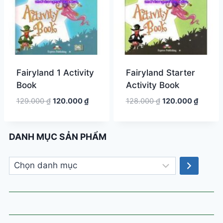
Fairyland 1 Activity
Fairyland Starter
Book
Activity Book
Giá
Giá
Giá
Giá
129.000
₫
120.000
₫
128.000
₫
120.000
₫
gốc
hiện
gốc
hiện
là:
tại
là:
tại
129.000 ₫.
là:
128.000 ₫.
là:
DANH MỤC SẢN PHẨM
120.000 ₫.
120.000
Chọn
danh
mục