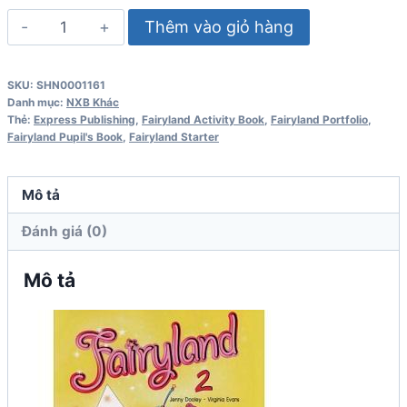
Fairyland
Thêm vào giỏ hàng
2
Activity
SKU:
SHN0001161
Book
Danh mục:
NXB Khác
số
Thẻ:
Express Publishing
,
Fairyland Activity Book
,
Fairyland Portfolio
,
Fairyland Pupil's Book
,
Fairyland Starter
lượng
Mô tả
Đánh giá (0)
Mô tả