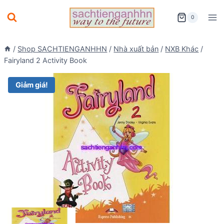
Skip
0
to
content
/
Shop SACHTIENGANHHN
/
Nhà xuất bản
/
NXB Khác
/
Fairyland 2 Activity Book
Giảm giá!