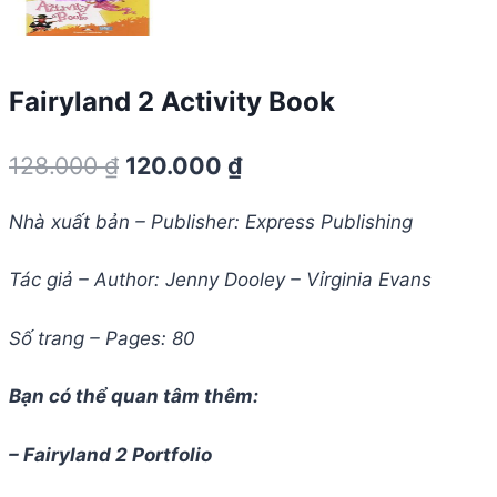
Fairyland 2 Activity Book
Giá
Giá
128.000
₫
120.000
₫
gốc
hiện
Nhà xuất bản – Publisher: Express Publishing
là:
tại
128.000 ₫.
là:
Tác giả – Author: Jenny Dooley – Vỉrginia Evans
120.000 ₫.
Số trang – Pages: 80
Bạn có thể quan tâm thêm:
– Fairyland 2 Portfolio