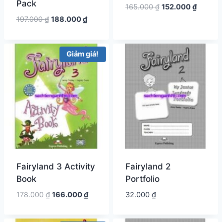
Pack
Giá
Giá
165.000
₫
152.000
₫
gốc
hiện
Giá
Giá
197.000
₫
188.000
₫
là:
tại
gốc
hiện
165.000 ₫.
là:
là:
tại
152.000
197.000 ₫.
là:
Giảm giá!
188.000 ₫.
Fairyland 3 Activity
Fairyland 2
Book
Portfolio
Giá
Giá
178.000
₫
166.000
₫
32.000
₫
gốc
hiện
là:
tại