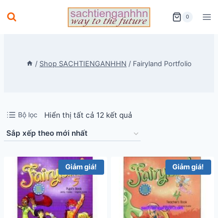
Skip
0
to
content
/
Shop SACHTIENGANHHN
/
Fairyland Portfolio
Đã
Bộ lọc
Hiển thị tất cả 12 kết quả
sắp
xếp
theo
Giảm giá!
Giảm giá!
mới
nhất