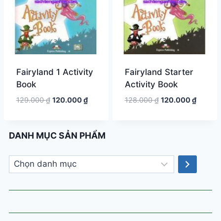
Fairyland 1 Activity
Fairyland Starter
Book
Activity Book
Giá
Giá
Giá
Giá
129.000
₫
120.000
₫
128.000
₫
120.000
₫
gốc
hiện
gốc
hiện
là:
tại
là:
tại
129.000 ₫.
là:
128.000 ₫.
là:
DANH MỤC SẢN PHẨM
120.000 ₫.
120.000
Chọn
danh
mục