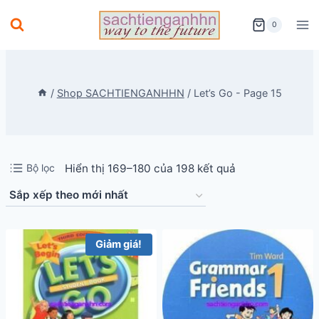
Skip
0
to
content
/
Shop SACHTIENGANHHN
/
Let’s Go
- Page 15
Đã
Bộ lọc
Hiển thị 169–180 của 198 kết quả
sắp
xếp
theo
Giảm giá!
mới
nhất