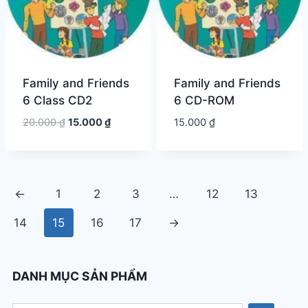
Family and Friends
Family and Friends
6 Class CD2
6 CD-ROM
Giá
Giá
20.000
₫
15.000
₫
15.000
₫
gốc
hiện
là:
tại
20.000 ₫.
là:
15.000 ₫.
←
1
2
3
…
12
13
14
15
16
17
→
DANH MỤC SẢN PHẨM