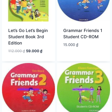
Let’s Go Let’s Begin
Grammar Friends 1
Student Book 3rd
Student CD-ROM
Edition
15.000
₫
Giá
Giá
112.000
₫
59.000
₫
gốc
hiện
là:
tại
112.000 ₫.
là:
59.000 ₫.