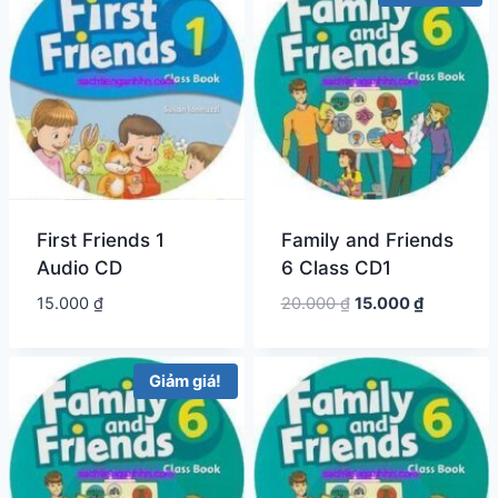
First Friends 1
Family and Friends
Audio CD
6 Class CD1
Giá
Giá
15.000
₫
20.000
₫
15.000
₫
gốc
hiện
là:
tại
20.000 ₫.
là:
Giảm giá!
15.000 ₫.