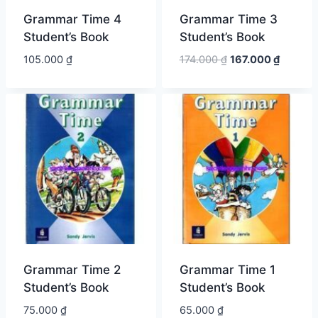
Grammar Time 4
Grammar Time 3
Student’s Book
Student’s Book
Giá
Giá
105.000
₫
174.000
₫
167.000
₫
gốc
hiện
là:
tại
174.000 ₫.
là:
167.000
Grammar Time 2
Grammar Time 1
Student’s Book
Student’s Book
75.000
₫
65.000
₫