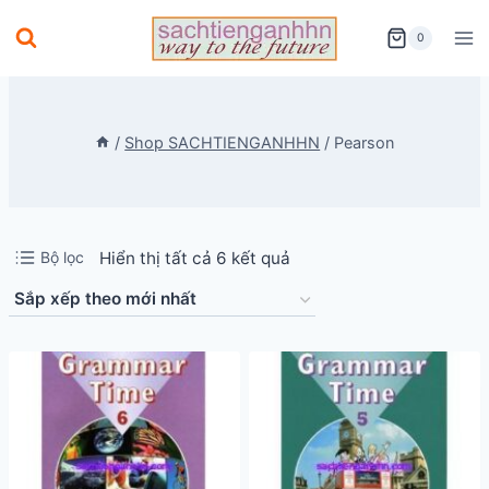
Skip
0
to
content
/
Shop SACHTIENGANHHN
/
Pearson
Đã
Bộ lọc
Hiển thị tất cả 6 kết quả
sắp
xếp
theo
mới
nhất