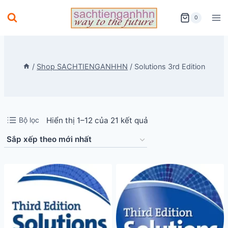
Skip
0
to
content
/
Shop SACHTIENGANHHN
/
Solutions 3rd Edition
Đã
Bộ lọc
Hiển thị 1–12 của 21 kết quả
sắp
xếp
theo
mới
nhất