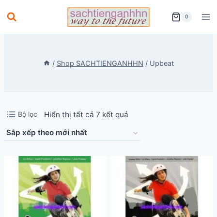
Skip
0
to
content
/
Shop SACHTIENGANHHN
/
Upbeat
Đã
Bộ lọc
Hiển thị tất cả 7 kết quả
sắp
xếp
theo
mới
nhất