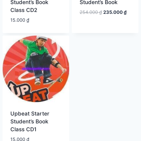
Student’s Book
Student’s Book
Class CD2
Giá
Giá
254.000
₫
235.000
₫
gốc
hiện
15.000
₫
là:
tại
254.000 ₫.
là:
235.00
Upbeat Starter
Student’s Book
Class CD1
15.000
₫