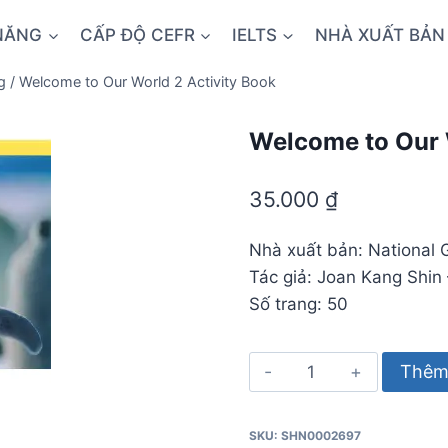
NĂNG
CẤP ĐỘ CEFR
IELTS
NHÀ XUẤT BẢN
g
/
Welcome to Our World 2 Activity Book
Welcome to Our 
35.000
₫
Nhà xuất bản: National 
Tác giả: Joan Kang Shin 
Số trang: 50
Welcome
Thêm 
to
Our
SKU:
SHN0002697
World