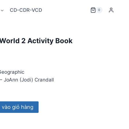
CD-CDR-VCD
0
World 2 Activity Book
Geographic
– JoAnn (Jodi) Crandall
vào giỏ hàng