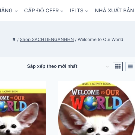
NĂNG
CẤP ĐỘ CEFR
IELTS
NHÀ XUẤT BẢN
/
Shop SACHTIENGANHHN
/
Welcome to Our World