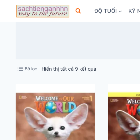
Skip
ĐỘ TUỔI
KỸ 
to
content
Đã
Bộ lọc
Hiển thị tất cả 9 kết quả
sắp
xếp
theo
mới
nhất