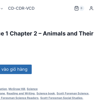
CD-CDR-VCD
0
ce 1 Chapter 2 – Animals and Their
vào giỏ hàng
ation
,
McGraw Hill
,
Science
Zone
,
Reading and Writing
,
Science book
,
Scott Foreman Science
,
t Foresman Science Readers
,
Scott Foresman Social Studies
,