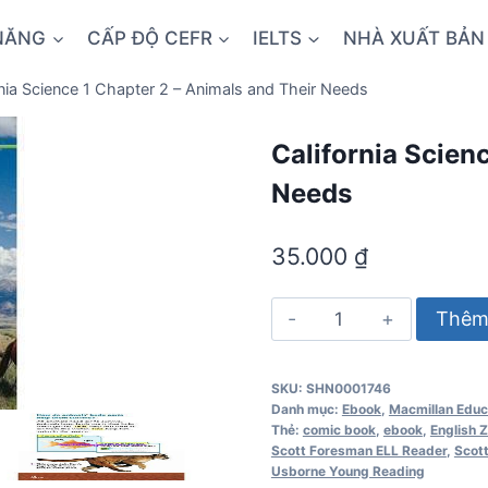
NĂNG
CẤP ĐỘ CEFR
IELTS
NHÀ XUẤT BẢN
rnia Science 1 Chapter 2 – Animals and Their Needs
California Scien
Needs
35.000
₫
California
Thêm 
Science
1
SKU:
SHN0001746
Chapter
Danh mục:
Ebook
,
Macmillan Educ
2
Thẻ:
comic book
,
ebook
,
English 
Scott Foresman ELL Reader
,
Scot
-
Usborne Young Reading
Animals