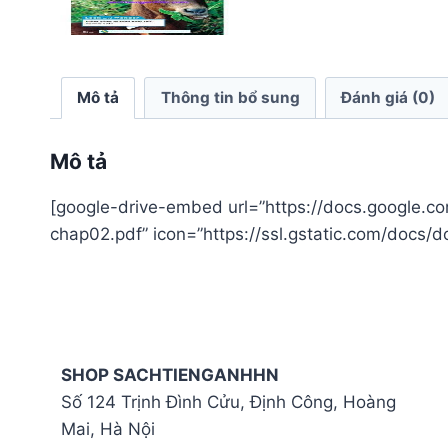
Mô tả
Thông tin bổ sung
Đánh giá (0)
Mô tả
[google-drive-embed url=”https://docs.google.c
chap02.pdf” icon=”https://ssl.gstatic.com/docs/d
SHOP SACHTIENGANHHN
Số 124 Trịnh Đình Cửu, Định Công, Hoàng
Mai, Hà Nội