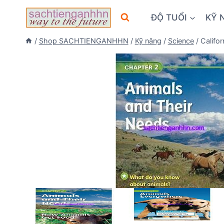
Skip
ĐỘ TUỔI
KỸ 
to
content
/
Shop SACHTIENGANHHN
/
Kỹ năng
/
Science
/
Califo