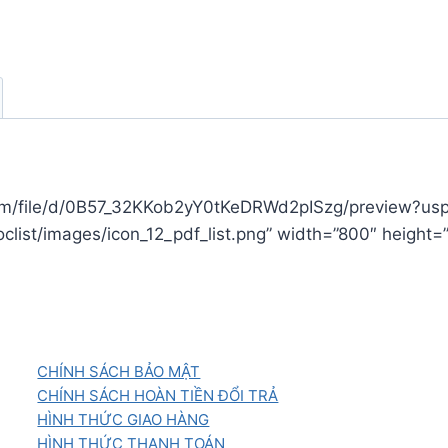
and
Their
Needs
số
lượng
om/file/d/0B57_32KKob2yY0tKeDRWd2pISzg/preview?usp=dr
oclist/images/icon_12_pdf_list.png” width=”800″ height
CHÍNH SÁCH BẢO MẬT
CHÍNH SÁCH HOÀN TIỀN ĐỔI TRẢ
HÌNH THỨC GIAO HÀNG
HÌNH THỨC THANH TOÁN