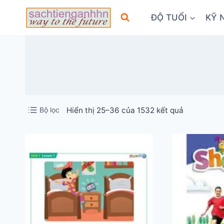
Skip
ĐỘ TUỔI
KỸ 
to
content
Đã
Bộ lọc
Hiển thị 25–36 của 1532 kết quả
sắp
xếp
theo
mới
nhất