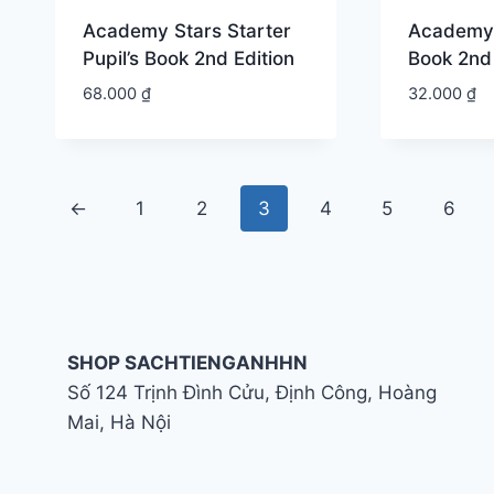
Academy Stars Starter
Academy 
Pupil’s Book 2nd Edition
Book 2nd 
68.000
₫
32.000
₫
←
1
2
3
4
5
6
SHOP SACHTIENGANHHN
Số 124 Trịnh Đình Cửu, Định Công, Hoàng
Mai, Hà Nội