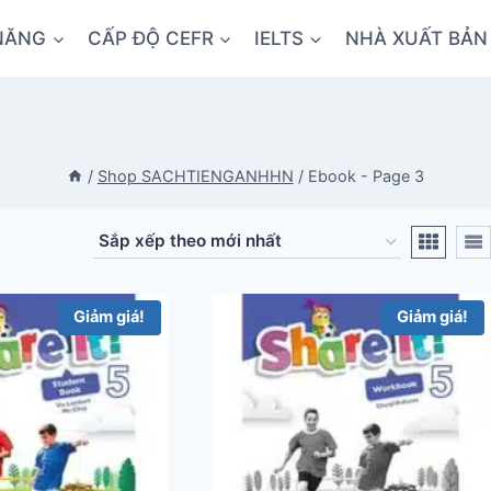
NĂNG
CẤP ĐỘ CEFR
IELTS
NHÀ XUẤT BẢN
/
Shop SACHTIENGANHHN
/
Ebook
- Page 3
Giảm giá!
Giảm giá!