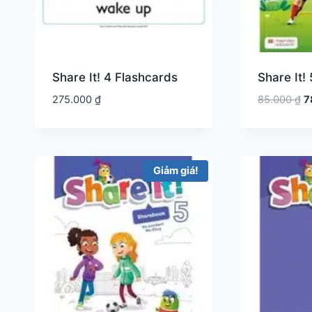
Share It! 4 Flashcards
Share It!
G
275.000
₫
85.000
₫
7
g
là
8
Giảm giá!