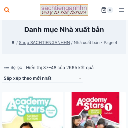
Skip
0
to
content
Danh mục Nhà xuất bản
/
Shop SACHTIENGANHHN
/
Nhà xuất bản
- Page 4
Đã
Bộ lọc
Hiển thị 37–48 của 2665 kết quả
sắp
xếp
theo
mới
nhất