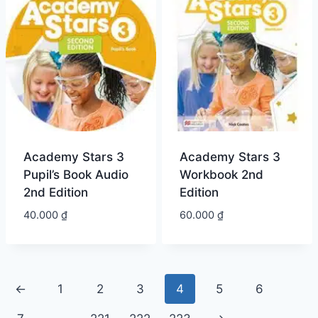
Academy Stars 3
Academy Stars 3
Pupil’s Book Audio
Workbook 2nd
2nd Edition
Edition
40.000
₫
60.000
₫
←
1
2
3
4
5
6