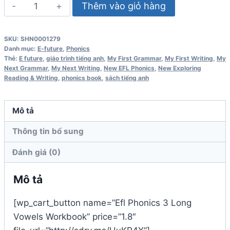
Efl
Thêm vào giỏ hàng
Phonics
3
SKU:
SHN0001279
Long
Danh mục:
E-future
,
Phonics
Vowels
Thẻ:
E future
,
giáo trình tiếng anh
,
My First Grammar
,
My First Writing
,
My
Next Grammar
,
My Next Writing
,
New EFL Phonics
,
New Exploring
Workbook
Reading & Writing
,
phonics book
,
sách tiếng anh
số
lượng
Mô tả
Thông tin bổ sung
Đánh giá (0)
Mô tả
[wp_cart_button name=”Efl Phonics 3 Long
Vowels Workbook” price=”1.8″