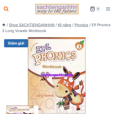
Skip
0
to
content
/
Shop SACHTIENGANHHN
/
Kỹ năng
/
Phonics
/
Efl Phonics
3 Long Vowels Workbook
Giảm giá!