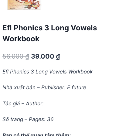
Efl Phonics 3 Long Vowels
Workbook
Giá
Giá
56.000
₫
39.000
₫
gốc
hiện
Efl Phonics 3 Long Vowels Workbook
là:
tại
56.000 ₫.
là:
Nhà xuất bản – Publisher: E future
39.000 ₫.
Tác giả – Author:
Số trang – Pages: 36
Bạn có thể quan tâm thêm: