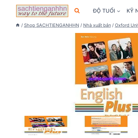
Skip
ĐỘ TUỔI
KỸ 
to
content
/
Shop SACHTIENGANHHN
/
Nhà xuất bản
/
Oxford Uni