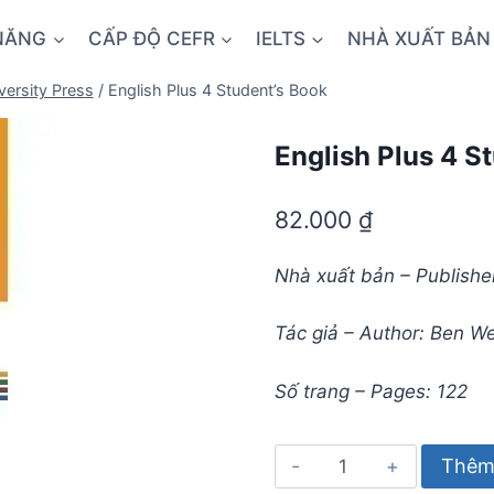
NĂNG
CẤP ĐỘ CEFR
IELTS
NHÀ XUẤT BẢN
versity Press
/
English Plus 4 Student’s Book
English Plus 4 S
82.000
₫
Nhà xuất bản – Publisher
Tác giả – Author: Ben W
Số trang – Pages: 122
English
Thêm 
Plus