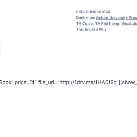
4
SKU:
SHN0001968
Student's
Danh mục:
Oxford University Pre
Book
TH Cơ sở
,
TH Phổ thông
,
Vocabul
Thẻ:
English Plus
số
lượng
Book” price=”4″ file_url=”http://1drv.ms/1HA0f8q”][sho