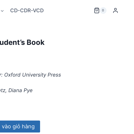
CD-CDR-VCD
0
tudent’s Book
: Oxford University Press
etz, Diana Pye
vào giỏ hàng