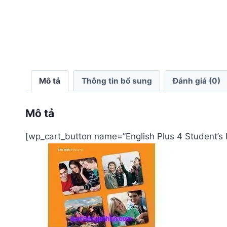
Mô tả
Thông tin bổ sung
Đánh giá (0)
Mô tả
[wp_cart_button name=”English Plus 4 Student’s 