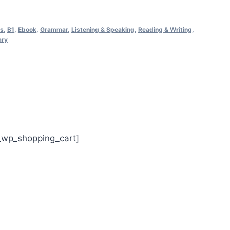
ss
,
B1
,
Ebook
,
Grammar
,
Listening & Speaking
,
Reading & Writing
,
ary
w_wp_shopping_cart]