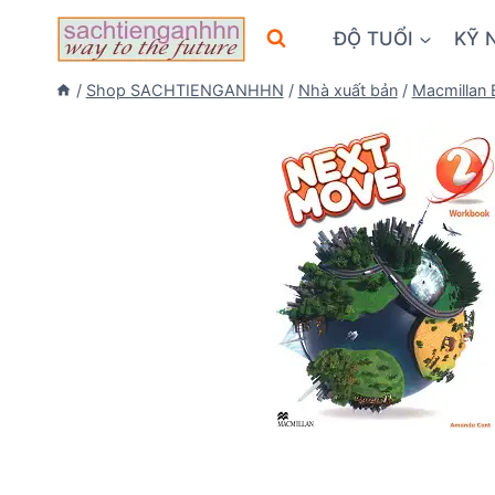
Skip
ĐỘ TUỔI
KỸ 
to
content
/
Shop SACHTIENGANHHN
/
Nhà xuất bản
/
Macmillan 