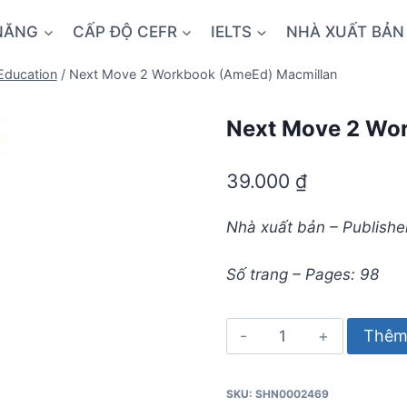
NĂNG
CẤP ĐỘ CEFR
IELTS
NHÀ XUẤT BẢN
Education
/
Next Move 2 Workbook (AmeEd) Macmillan
Next Move 2 Wo
39.000
₫
Nhà xuất bản – Publishe
Số trang – Pages: 98
Next
Thêm 
Move
2
SKU:
SHN0002469
Workbook