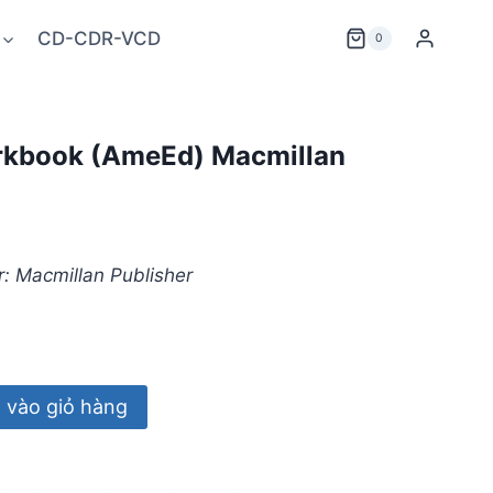
CD-CDR-VCD
0
rkbook (AmeEd) Macmillan
r: Macmillan Publisher
vào giỏ hàng