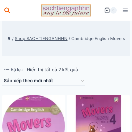
Skip
0
to
content
/
Shop SACHTIENGANHHN
/
Cambridge English Movers
Đã
Bộ lọc
Hiển thị tất cả 2 kết quả
sắp
xếp
theo
mới
nhất