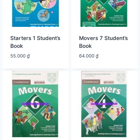
Starters 1 Student’s
Movers 7 Student’s
Book
Book
55.000
₫
64.000
₫