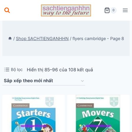
Skip
0
to
content
/
Shop SACHTIENGANHHN
/
flyers cambridge
- Page 8
Đã
Bộ lọc
Hiển thị 85–96 của 108 kết quả
sắp
xếp
theo
mới
nhất