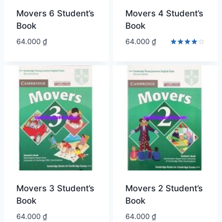
Movers 6 Student’s
Movers 4 Student’s
Book
Book
64.000
₫
64.000
₫
Được
xếp hạng
4.00
5 sao
Movers 3 Student’s
Movers 2 Student’s
Book
Book
64.000
₫
64.000
₫