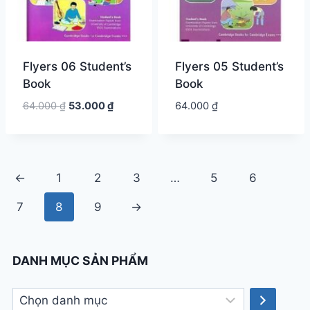
Flyers 06 Student’s
Flyers 05 Student’s
Book
Book
Giá
Giá
64.000
₫
53.000
₫
64.000
₫
gốc
hiện
là:
tại
64.000 ₫.
là:
53.000 ₫.
←
1
2
3
…
5
6
7
8
9
→
DANH MỤC SẢN PHẨM
Chọn