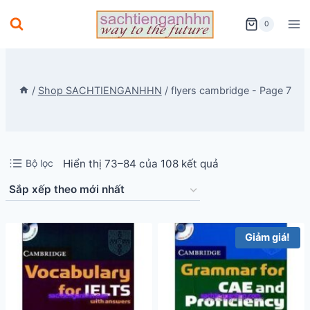
Skip
0
to
content
/
Shop SACHTIENGANHHN
/
flyers cambridge
- Page 7
Đã
Bộ lọc
Hiển thị 73–84 của 108 kết quả
sắp
xếp
theo
Giảm giá!
mới
nhất