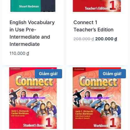
English Vocabulary
Connect 1
in Use Pre-
Teacher’s Edition
Intermediate and
Giá
Giá
208.000
₫
200.000
₫
Intermediate
gốc
hiện
là:
tại
110.000
₫
208.000 ₫.
là:
200.00
Giảm giá!
Giảm giá!