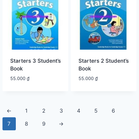
Starters 3 Student’s
Starters 2 Student’s
Book
Book
55.000
₫
55.000
₫
←
1
2
3
4
5
6
7
8
9
→