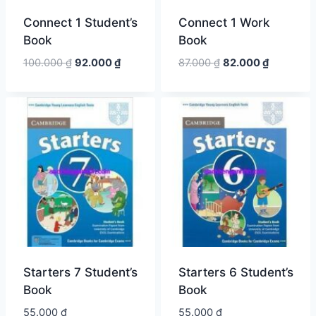
Connect 1 Student’s
Connect 1 Work
Book
Book
Giá
Giá
Giá
Giá
100.000
₫
92.000
₫
87.000
₫
82.000
₫
gốc
hiện
gốc
hiện
là:
tại
là:
tại
100.000 ₫.
là:
87.000 ₫.
là:
92.000 ₫.
82.000 ₫.
Starters 7 Student’s
Starters 6 Student’s
Book
Book
55.000
₫
55.000
₫