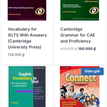
Vocabulary for
Cambridge
IELTS With Answers
Grammar for CAE
(Cambridge
and Proficiency
University Press)
Giá
Giá
470.000
₫
160.000
₫
gốc
hiện
126.000
₫
là:
tại
470.000 ₫.
là:
160.00
Giảm giá!