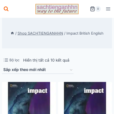
Skip
0
to
content
/
Shop SACHTIENGANHHN
/
Impact British English
Đã
Bộ lọc
Hiển thị tất cả 10 kết quả
sắp
xếp
theo
mới
nhất