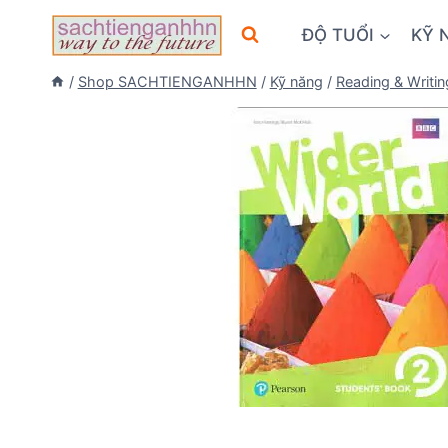
Skip
ĐỘ TUỔI
KỸ 
to
content
/
Shop SACHTIENGANHHN
/
Kỹ năng
/
Reading & Writin