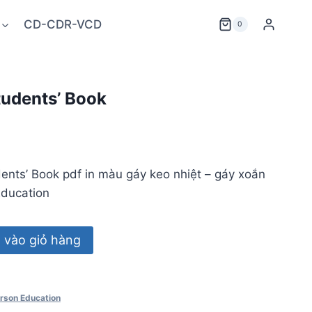
CD-CDR-VCD
0
tudents’ Book
ents’ Book pdf in màu gáy keo nhiệt – gáy xoắn
Education
vào giỏ hàng
rson Education