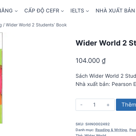
NĂNG
CẤP ĐỘ CEFR
IELTS
NHÀ XUẤT BẢN
g
/
Wider World 2 Students’ Book
Wider World 2 S
104.000
₫
Sách Wider World 2 Stud
Nhà xuất bản: Pearson 
Wider
Thêm 
World
2
SKU:
SHN0002492
Students'
Danh mục:
Reading & Writing
,
Pea
Book
Thẻ:
Wider World