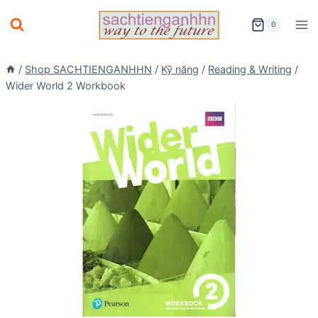
Skip
0
to
content
/
Shop SACHTIENGANHHN
/
Kỹ năng
/
Reading & Writing
/
Wider World 2 Workbook