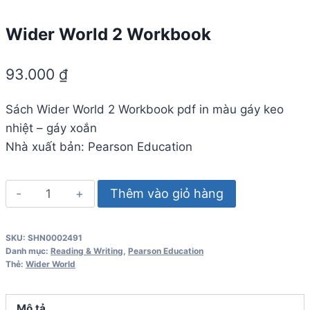
Wider World 2 Workbook
93.000
₫
Sách Wider World 2 Workbook pdf in màu gáy keo
nhiệt – gáy xoắn
Nhà xuất bản: Pearson Education
Wider
Thêm vào giỏ hàng
World
2
SKU:
SHN0002491
Workbook
Danh mục:
Reading & Writing
,
Pearson Education
số
Thẻ:
Wider World
lượng
Mô tả