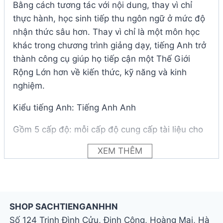
Bằng cách tương tác với nội dung, thay vì chỉ
thực hành, học sinh tiếp thu ngôn ngữ ở mức độ
nhận thức sâu hơn. Thay vì chỉ là một môn học
khác trong chương trình giảng dạy, tiếng Anh trở
thành công cụ giúp họ tiếp cận một Thế Giới
Rộng Lớn hơn về kiến thức, kỹ năng và kinh
nghiệm.
Kiểu tiếng Anh: Tiếng Anh Anh
Gồm 5 cấp độ: mỗi cấp độ cung cấp tài liệu cho
72–120 giờ giảng dạy
XEM THÊM
Cấp độ CEFR: A1–B1+
GSE: 10–55
SHOP SACHTIENGANHHN
Phù hợp cho học sinh tuổi teen
Số 124 Trịnh Đình Cửu, Định Công, Hoàng Mai, Hà