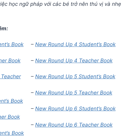
iệc học ngữ pháp với các bé trở nên thú vị và nhẹ
êm:
nt’s Book
–
New Round Up 4 Student’s Book
her Book
–
New Round Up 4 Teacher Book
 Teacher
–
New Round Up 5 Student’s Book
–
New Round Up 5 Teacher Book
nt’s Book
–
New Round Up 6 Student’s Book
her Book
–
New Round Up 6 Teacher Book
nt’s Book