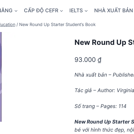
NĂNG
CẤP ĐỘ CEFR
IELTS
NHÀ XUẤT BẢN
ucation
/
New Round Up Starter Student’s Book
New Round Up St
93.000
₫
Nhà xuất bản – Publish
Tác giả – Author: Virgin
Số trang – Pages: 114
New Round Up Starter S
bé với hình thức đẹp, nộ