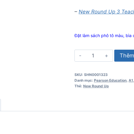
–
New Round Up 3 Teac
Đặt làm sách phô tô màu, bìa 
New
Thêm 
Round
Up
SKU:
SHN0001323
Starter
Danh mục:
Pearson Education
,
A1
Student's
Thẻ:
New Round Up
Book
số
lượng