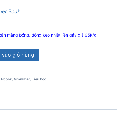
her Book
cán màng bóng, đóng keo nhiệt liền gáy giá 95k/q
vào giỏ hàng
,
Ebook
,
Grammar
,
Tiểu học