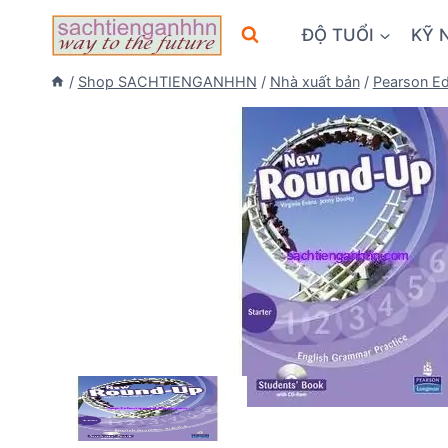
Skip
ĐỘ TUỔI
KỸ 
to
content
/
Shop SACHTIENGANHHN
/
Nhà xuất bản
/
Pearson Ed